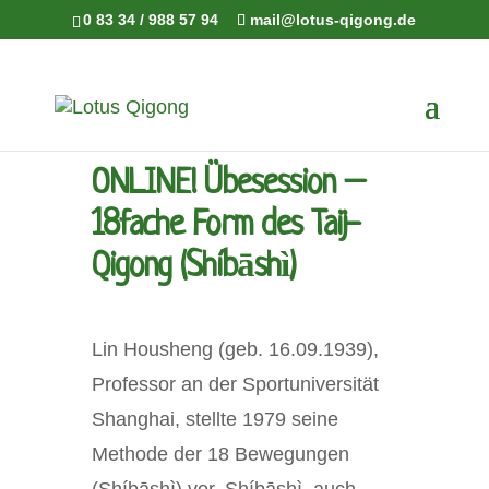
0 83 34 / 988 57 94
mail@lotus-qigong.de
ONLINE! Übesession –
18fache Form des Taij-
Qigong (Shíbāshì)
Lin Housheng (geb. 16.09.1939),
Professor an der Sportuniversität
Shanghai, stellte 1979 seine
Methode der 18 Bewegungen