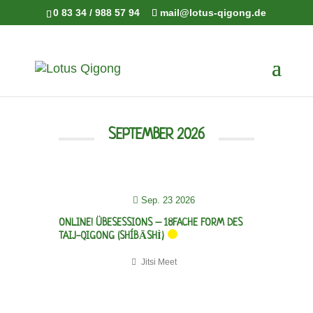
0 83 34 / 988 57 94
mail@lotus-qigong.de
18 Formen
SEPTEMBER 2026
Sep. 23 2026
ONLINE! ÜBESESSIONS – 18FACHE FORM DES
TAIJ-QIGONG (SHÍBĀSHÌ)
Jitsi Meet