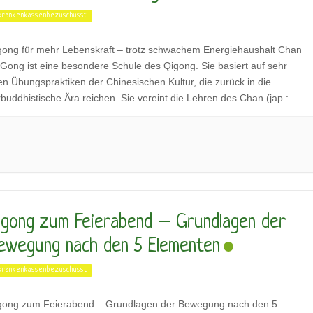
krankenkassenbezuschusst
gong für mehr Lebenskraft – trotz schwachem Energiehaushalt Chan
 Gong ist eine besondere Schule des Qigong. Sie basiert auf sehr
ten Übungspraktiken der Chinesischen Kultur, die zurück in die
rbuddhistische Ära reichen. Sie vereint die Lehren des Chan (jap.:
n) und der Geheimkünste der Mi-Schule. Ein weiches achtsames
hwingen der Wirbelsäule steht im Zentrum. […]
igong zum Feierabend – Grundlagen der
ewegung nach den 5 Elementen
krankenkassenbezuschusst
gong zum Feierabend – Grundlagen der Bewegung nach den 5