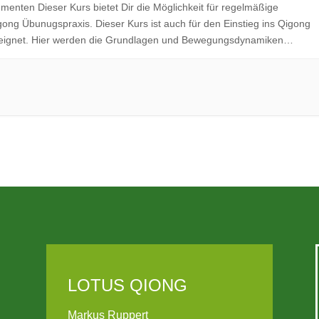
ementen Dieser Kurs bietet Dir die Möglichkeit für regelmäßige
gong Übunugspraxis. Dieser Kurs ist auch für den Einstieg ins Qigong
eignet. Hier werden die Grundlagen und Bewegungsdynamiken
sführlich erklärt. Aber auch mehrjährige Teilnehmer sind immer
eder bei diesem Kurs dabei. Inhalte: Qigong Basics, einfache
sgewählte […]
LOTUS QIONG
Markus Ruppert