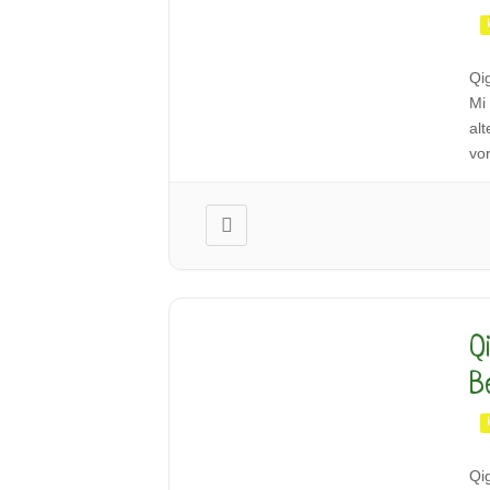
Qi
Mi
al
vo
Ze
Sc
Q
B
Qi