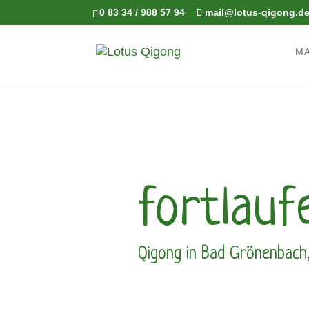
0 83 34 / 988 57 94
mail@lotus-qigong.d
M
fortlauf
Qigong in Bad Grönenbach,