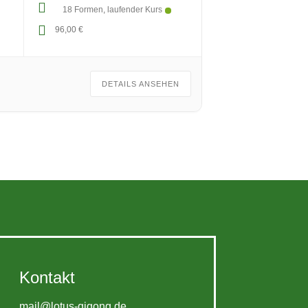
18 Formen
laufender Kurs
96,00 €
DETAILS ANSEHEN
Kontakt
mail@lotus-qigong.de