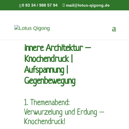
0 83 34 / 988 57 94
mail@lotus-qigong.de
innere Architektur –
Knochendruck |
Aufspannung |
Gegenbewegung
1. Themenabend:
Verwurzelung und Erdung –
Knochendruck!