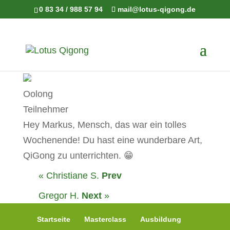
0 83 34 / 988 57 94
mail@lotus-qigong.de
Oolong
Teilnehmer
Hey Markus, Mensch, das war ein tolles
Wochenende! Du hast eine wunderbare Art,
QiGong zu unterrichten. 😁
« Christiane S.
Prev
Gregor H.
Next
»
Startseite
Masterclass
Ausbildung