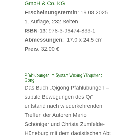
GmbH & Co. KG
Erscheinungstermin
:
19.08.2025
1. Auflage, 232 Seiten
ISBN-13
:
978-3-96474-833-1
Abmessungen
: ‎ 17.0 x 24.5 cm
Preis
: 32,00 €
Pfahlübungen im System Wūxíng Yǎngshēng
Gōng
Das Buch „Qigong Pfahlübungen –
subtile Bewegungen des Qi“
entstand nach wiederkehrenden
Treffen der Autoren Mario
Schöniger und Christa Zumfelde-
Hüneburg mit dem daoistischen Abt