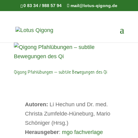
0 83 34 / 988 57 94
mail@lotus-qigong.de
Qigong Pfahlübungen – subtile Bewegungen des Qi
Autoren:
Li Hechun und Dr. med.
Christa Zumfelde-Hüneburg, Mario
Schöniger (Hrsg.)
Herausgeber
:
‎mgo fachverlage