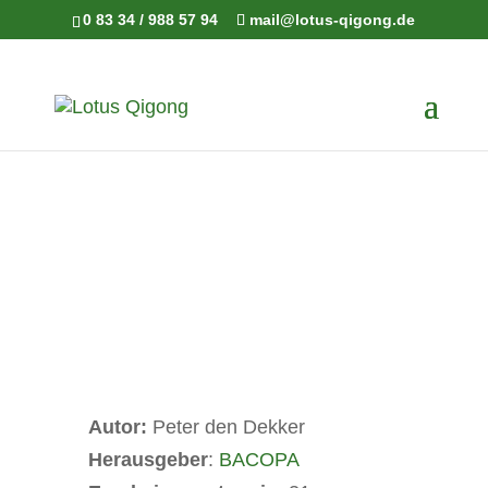
0 83 34 / 988 57 94
mail@lotus-qigong.de
Autor:
Peter den Dekker
Herausgeber
:
BACOPA