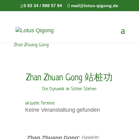
0 83 34 / 988 57 94
mail@lotus-qigong.de
Zhan Zhuang Gong
Zhan Zhuan Gong 站桩功
Die Dynamik im Stillen Stehen
aktuelle Termine
Keine Veranstaltung gefunden
„
Zhan Zhuang Gong
“ (sprich: