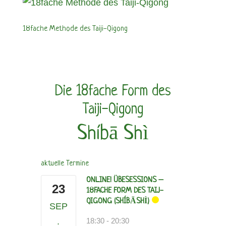
18fache Methode des Taiji-Qigong
Die 18fache Form des
Taiji-Qigong
Shíbā Shì
aktuelle Termine
ONLINE! ÜBESESSIONS –
23
18FACHE FORM DES TAIJ-
QIGONG (SHÍBĀSHÌ)
SEP
.
18:30
-
20:30