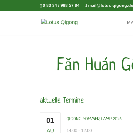
0 83 34 / 988 57 94
mail@lotus-qigong.d
M
Fǎn Huán G
aktuelle Termine
01
QIGONG SOMMER CAMP 2026
AU
14:00
-
12:00