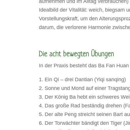
aufnehmen und im Alltag verbrauchen) z
Idealbild der Vitalität: weich, biegsa
Vorstellungskraft, um den Alterungspr
darum, die verlorene Harmonie zwische
Die acht bewegten Übungen
In der Praxis besteht das Ba Fan Hua
1. Ein Qi – drei Dantian (Yiqi sanqing)
2. Sonne und Mond auf einer Tragstang
3. Der König Ba hebt ein schweres We
4. Das große Rad beständig drehen (F
5. Der alte Peng streicht seinen Bart 
6. Der Torwächter bändigt den Tiger (J