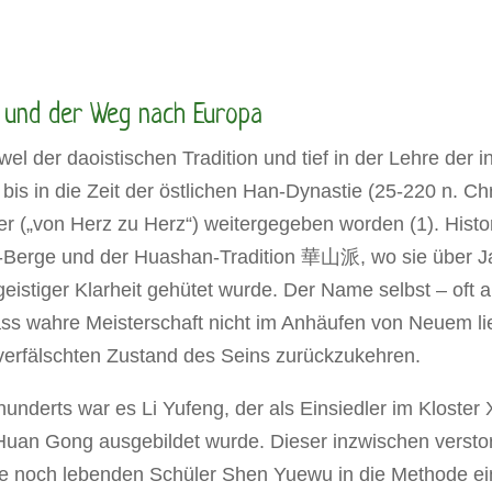
 und der Weg nach Europa
der daoistischen Tradition und tief in der Lehre der i
is in die Zeit der östlichen Han-Dynastie (25-220 n. Chr.
r („von Herz zu Herz“) weitergegeben worden (1). Hist
-Berge und der Huashan-Tradition 華山派, wo sie über J
geistiger Klarheit gehütet wurde. Der Name selbst – oft
dass wahre Meisterschaft nicht im Anhäufen von Neuem l
verfälschten Zustand des Seins zurückzukehren.
rhunderts war es Li Yufeng, der als Einsiedler im Kloste
n Huan Gong ausgebildet wurde. Dieser inzwischen verst
te noch lebenden Schüler Shen Yuewu in die Methode ei