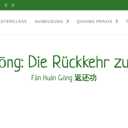
e
ASTERCLASS
AUSBILDUNG
QIGONG PRAXIS
ōng: Die Rückkehr z
Fǎn Huán Gōng
返还功