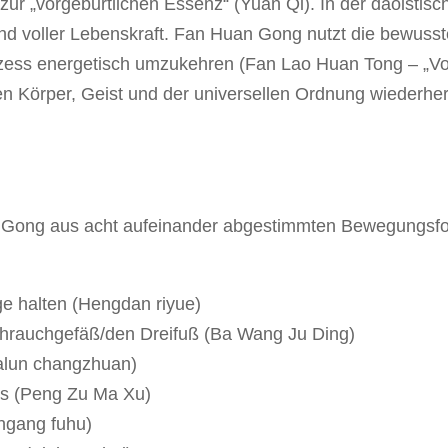
ur „vorgeburtlichen Essenz“ (Yuan Qi). In der daoistisch
m und voller Lebenskraft. Fan Huan Gong nutzt die bewu
ozess energetisch umzukehren (Fan Lao Huan Tong – „Vo
n Körper, Geist und der universellen Ordnung wiederher
n Gong aus acht aufeinander abgestimmten Bewegungsfo
e halten (Hengdan riyue)
ihrauchgefäß/den Dreifuß (Ba Wang Ju Ding)
alun changzhuan)
aus (Peng Zu Ma Xu)
ingang fuhu)