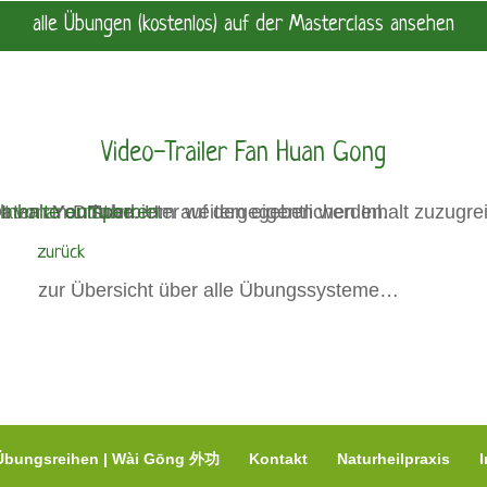
alle Übungen (kostenlos) auf der Masterclass ansehen
Video-Trailer Fan Huan Gong
lt von
che unten. Bitte beachten Sie, dass dabei Daten an Drittanbieter weitergegeben werden.
 Inhalte entsperren
YouTube
zurück
zur Übersicht über alle Übungssysteme…
Übungsreihen | Wài Gōng 外功
Kontakt
Naturheilpraxis