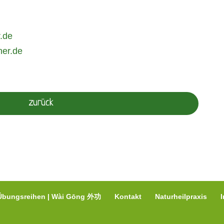
.de
ner.de
zurück
Übungsreihen | Wài Gōng 外功
Kontakt
Naturheilpraxis