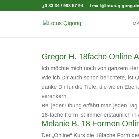
0 83 34 / 988 57 94
mail@lotus-qigong.d
M
Gregor H. 18fache Online 
Ich möchte mich noch von ganzem Herze
Wie ich Dir auch schon berichtete, ist
danke Dir für die Tiefe, die vielen Eb
verankern.
Bei jeder Übung erfährt man jeden Tag
18-fache Form ist immer erstaunlich in al
Melanie B. 18 Formen Onli
Der „Online“ Kurs die 18fache Form de