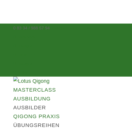
0 83 34 / 988 57 94
mail@lotus-qigong.de
Facebook
Instagram
Facebook
Instagram
0-Artikel
MASTERCLASS
AUSBILDUNG
AUSBILDER
QIGONG PRAXIS
ÜBUNGSREIHEN