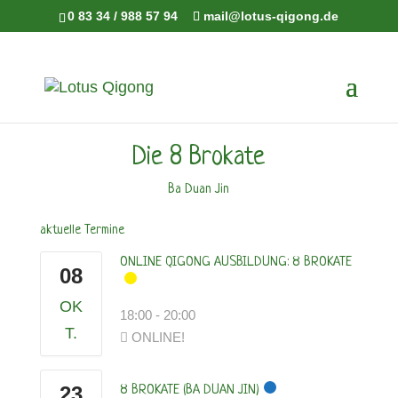
0 83 34 / 988 57 94
mail@lotus-qigong.de
Die 8 Brokate
Ba Duan Jin
aktuelle Termine
ONLINE QIGONG AUSBILDUNG: 8 BROKATE
08
OK
18:00
-
20:00
T.
ONLINE!
23
8 BROKATE (BA DUAN JIN)